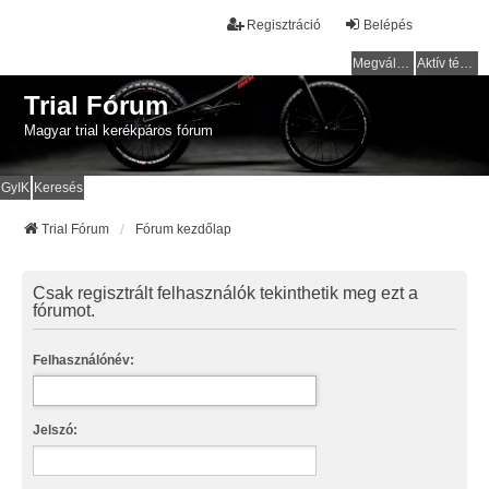
Regisztráció
Belépés
Megválaszolatlan témák
Aktív témák
Trial Fórum
Magyar trial kerékpáros fórum
GyIK
Keresés
Trial Fórum
Fórum kezdőlap
Csak regisztrált felhasználók tekinthetik meg ezt a
fórumot.
Felhasználónév:
Jelszó: