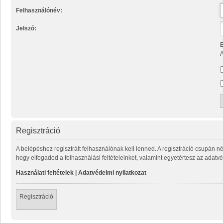
Felhasználónév:
Jelszó:
E
A
Regisztráció
A belépéshez regisztrált felhasználónak kell lenned. A regisztráció csupán n
hogy elfogadod a felhasználási feltételeinket, valamint egyetértesz az adatvé
Használati feltételek
|
Adatvédelmi nyilatkozat
Regisztráció