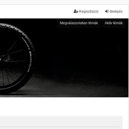
Regisztráció
Belépés
Megválaszolatlan témák
Aktív témák