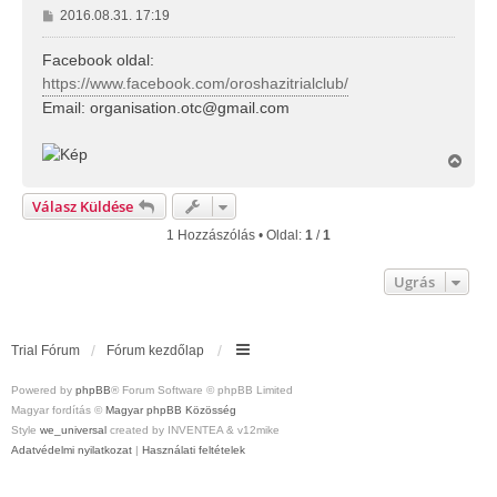
H
2016.08.31. 17:19
o
z
Facebook oldal:
z
https://www.facebook.com/oroshazitrialclub/
á
Email:
organisation.otc@gmail.com
s
z
ó
V
l
i
á
s
Válasz Küldése
s
s
z
1 Hozzászólás • Oldal:
1
/
1
a
a
Ugrás
t
e
t
e
Trial Fórum
Fórum kezdőlap
j
é
r
Powered by
phpBB
® Forum Software © phpBB Limited
e
Magyar fordítás ©
Magyar phpBB Közösség
Style
we_universal
created by INVENTEA & v12mike
Adatvédelmi nyilatkozat
|
Használati feltételek