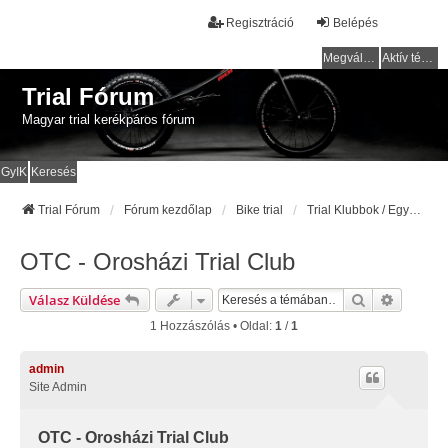
Regisztráció
Belépés
Megválaszolatlan témák
Aktív témák
Trial Fórum
Magyar trial kerékpáros fórum
GyIK
Keresés
Trial Fórum
Fórum kezdőlap
Bike trial
Trial Klubbok / Egyesületek
OTC - Orosházi Trial Club
Keresés
Részlete
Válasz Küldése
1 Hozzászólás • Oldal:
1
/
1
admin
Site Admin
OTC - Orosházi Trial Club