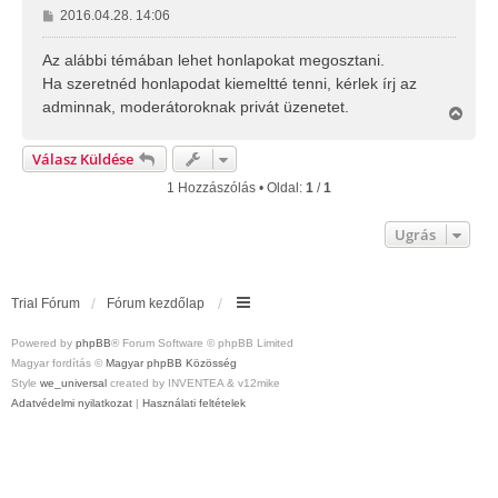
H
2016.04.28. 14:06
o
z
Az alábbi témában lehet honlapokat megosztani.
z
Ha szeretnéd honlapodat kiemeltté tenni, kérlek írj az
á
adminnak, moderátoroknak privát üzenetet.
V
s
i
z
s
ó
Válasz Küldése
s
l
z
1 Hozzászólás • Oldal:
1
/
1
á
a
s
a
Ugrás
t
e
t
e
Trial Fórum
Fórum kezdőlap
j
é
r
Powered by
phpBB
® Forum Software © phpBB Limited
e
Magyar fordítás ©
Magyar phpBB Közösség
Style
we_universal
created by INVENTEA & v12mike
Adatvédelmi nyilatkozat
|
Használati feltételek