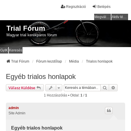
Regisztráció
Belépés
Megválaszolatlan témák
Aktív témák
Trial Fórum
Magyar trial kerékpáros fórum
GyIK
Keresés
Trial Fórum
Fórum kezdőlap
Média
Trialos honlapok
Egyéb trialos honlapok
Keresés
Részlete
Válasz Küldése
1 Hozzászólás • Oldal:
1
/
1
admin
Site Admin
Egyéb trialos honlapok