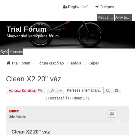
Regisztráció
Belépés
Megválaszolatlan témák
Aktív témák
Trial Fórum
Magyar trial kerékpáros fórum
GyIK
Keresés
Trial Fórum
Fórum kezdőlap
Média
Képek
Clean X2 20" váz
Keresés
Részlete
Válasz Küldése
1 Hozzászólás • Oldal:
1
/
1
admin
Site Admin
Clean X2 20" váz