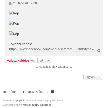
H
2016.04.28. 14:00
o
z
z
á
s
z
ó
l
á
További képek:
s
https://www.facebook.com/media/set/?set ... 208&type=3
V
i
s
Válasz Küldése
s
z
1 Hozzászólás • Oldal:
1
/
1
a
a
Ugrás
t
e
t
e
Trial Fórum
Fórum kezdőlap
j
é
r
Powered by
phpBB
® Forum Software © phpBB Limited
e
Magyar fordítás ©
Magyar phpBB Közösség