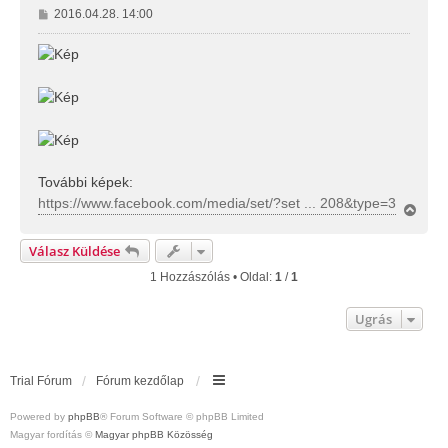
H
2016.04.28. 14:00
o
z
z
á
s
z
ó
l
á
További képek:
s
https://www.facebook.com/media/set/?set ... 208&type=3
V
i
s
Válasz Küldése
s
z
1 Hozzászólás • Oldal:
1
/
1
a
a
Ugrás
t
e
t
e
Trial Fórum
Fórum kezdőlap
j
é
r
Powered by
phpBB
® Forum Software © phpBB Limited
e
Magyar fordítás ©
Magyar phpBB Közösség