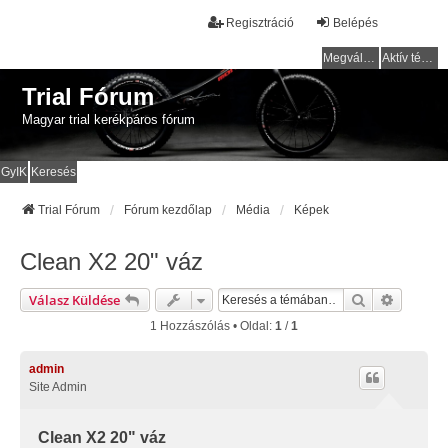
Regisztráció
Belépés
Megválaszolatlan témák
Aktív témák
Trial Fórum
Magyar trial kerékpáros fórum
GyIK
Keresés
Trial Fórum
Fórum kezdőlap
Média
Képek
Clean X2 20" váz
Keresés
Részlete
Válasz Küldése
1 Hozzászólás • Oldal:
1
/
1
admin
Site Admin
Clean X2 20" váz