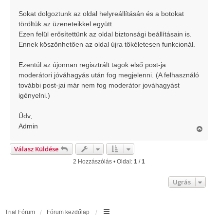
á
s
Sokat dolgoztunk az oldal helyreállításán és a botokat
töröltük az üzeneteikkel együtt.
Ezen felül erősítettünk az oldal biztonsági beállításain is.
Ennek köszönhetően az oldal újra tökéletesen funkcionál.
Ezentúl az újonnan regisztrált tagok első post-ja
moderátori jóváhagyás után fog megjelenni. (A felhasználó
további post-jai már nem fog moderátor jováhagyást
igényelni.)
Üdv,
Admin
V
i
s
Válasz Küldése
s
z
2 Hozzászólás • Oldal:
1
/
1
a
a
Ugrás
t
e
t
e
Trial Fórum
Fórum kezdőlap
j