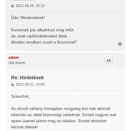
H
2021.08.26. 20:10
o
z
Üdv. Mindenkinek!
z
á
Keresnék pár alkatrészt meg infót,
s
de csak cipőhirdetéseket látok.
z
Minden rendben ezzel a fórummal?
ó
V
l
i
s
á
s
admin
s
z
Site Admin
a
a
t
Re: Hirdetések
e
H
2022.08.31. 14:05
t
o
e
j
z
Sziasztok,
é
z
r
á
Az elmúlt néhány hónapban rengeteg bot-nak sikerült
e
s
kikerülni az oldal biztonsági védelmét. Emiatt nagyon sok
z
spam üzenet jelent meg az oldalon. Emiatt elnézést
ó
l
kérünk tőletek!