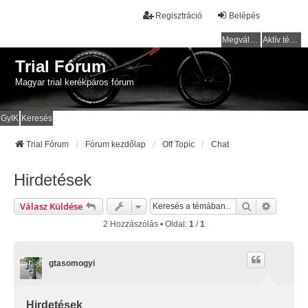
Regisztráció
Belépés
Megválaszolatlan témák
Aktív témák
Trial Fórum
Magyar trial kerékpáros fórum
GyIK
Keresés
Trial Fórum
Fórum kezdőlap
Off Topic
Chat
Hirdetések
Keresés
Részlete
Válasz Küldése
2 Hozzászólás • Oldal:
1
/
1
gtasomogyi
Hirdetések