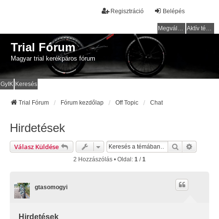
Regisztráció
Belépés
Megválaszolatlan témák
Aktív témák
Trial Fórum
Magyar trial kerékpáros fórum
GyIK
Keresés
Trial Fórum
Fórum kezdőlap
Off Topic
Chat
Hirdetések
Keresés
Részlete
Válasz Küldése
2 Hozzászólás • Oldal:
1
/
1
gtasomogyi
Hirdetések