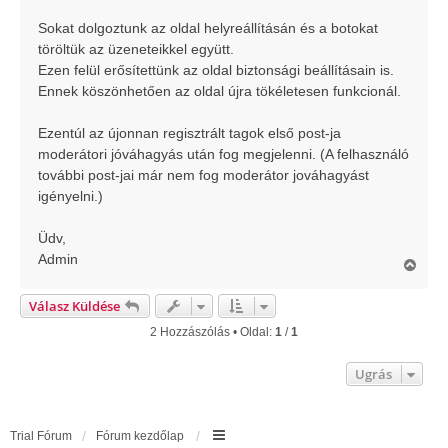
á
s
Sokat dolgoztunk az oldal helyreállításán és a botokat
töröltük az üzeneteikkel együtt.
Ezen felül erősítettünk az oldal biztonsági beállításain is.
Ennek köszönhetően az oldal újra tökéletesen funkcionál.
Ezentúl az újonnan regisztrált tagok első post-ja
moderátori jóváhagyás után fog megjelenni. (A felhasználó
további post-jai már nem fog moderátor jováhagyást
igényelni.)
Üdv,
Admin
V
i
s
Válasz Küldése
s
z
2 Hozzászólás • Oldal:
1
/
1
a
a
Ugrás
t
e
t
e
Trial Fórum
Fórum kezdőlap
j