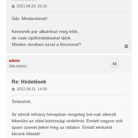
H
2021.08.26. 20:10
o
z
Üdv. Mindenkinek!
z
á
Keresnék pár alkatrészt meg infót,
s
de csak cipőhirdetéseket látok.
z
Minden rendben ezzel a fórummal?
ó
V
l
i
s
á
s
admin
s
z
Site Admin
a
a
t
Re: Hirdetések
e
H
2022.08.31. 14:05
t
o
e
j
z
Sziasztok,
é
z
r
á
Az elmúlt néhány hónapban rengeteg bot-nak sikerült
e
s
kikerülni az oldal biztonsági védelmét. Emiatt nagyon sok
z
spam üzenet jelent meg az oldalon. Emiatt elnézést
ó
l
kérünk tőletek!