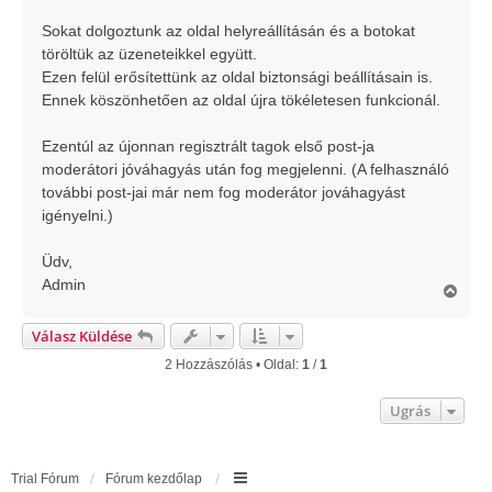
á
s
Sokat dolgoztunk az oldal helyreállításán és a botokat
töröltük az üzeneteikkel együtt.
Ezen felül erősítettünk az oldal biztonsági beállításain is.
Ennek köszönhetően az oldal újra tökéletesen funkcionál.
Ezentúl az újonnan regisztrált tagok első post-ja
moderátori jóváhagyás után fog megjelenni. (A felhasználó
további post-jai már nem fog moderátor jováhagyást
igényelni.)
Üdv,
Admin
V
i
s
Válasz Küldése
s
z
2 Hozzászólás • Oldal:
1
/
1
a
a
Ugrás
t
e
t
e
Trial Fórum
Fórum kezdőlap
j