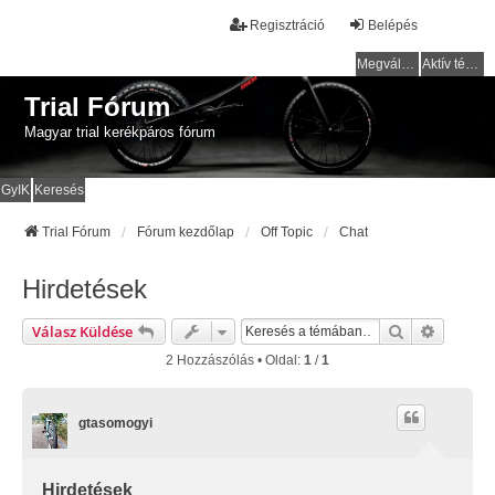
Regisztráció
Belépés
Megválaszolatlan témák
Aktív témák
Trial Fórum
Magyar trial kerékpáros fórum
GyIK
Keresés
Trial Fórum
Fórum kezdőlap
Off Topic
Chat
Hirdetések
Keresés
Részlete
Válasz Küldése
2 Hozzászólás • Oldal:
1
/
1
gtasomogyi
Hirdetések