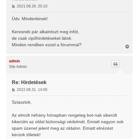
H
2021.08.26. 20:10
o
z
Üdv. Mindenkinek!
z
á
Keresnék pár alkatrészt meg infót,
s
de csak cipőhirdetéseket látok.
z
Minden rendben ezzel a fórummal?
ó
V
l
i
s
á
s
admin
s
z
Site Admin
a
a
t
Re: Hirdetések
e
H
2022.08.31. 14:05
t
o
e
j
z
Sziasztok,
é
z
r
á
Az elmúlt néhány hónapban rengeteg bot-nak sikerült
e
s
kikerülni az oldal biztonsági védelmét. Emiatt nagyon sok
z
spam üzenet jelent meg az oldalon. Emiatt elnézést
ó
l
kérünk tőletek!