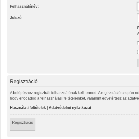
Felhasználónév:
Jelszó:
E
A
Regisztráció
A belépéshez regisztrált felhasználónak kell lenned. A regisztráció csupán n
hogy elfogadod a felhasználási feltételeinket, valamint egyetértesz az adatvé
Használati feltételek
|
Adatvédelmi nyilatkozat
Regisztráció