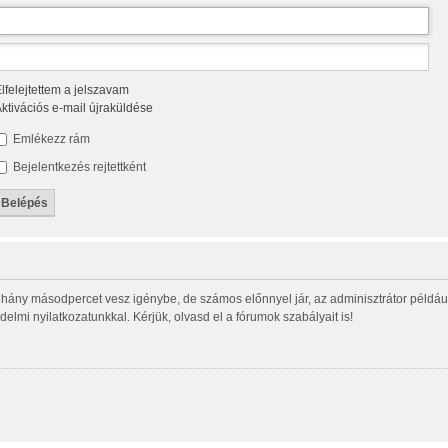
lfelejtettem a jelszavam
ktivációs e-mail újraküldése
Emlékezz rám
Bejelentkezés rejtettként
éhány másodpercet vesz igénybe, de számos előnnyel jár, az adminisztrátor például í
delmi nyilatkozatunkkal. Kérjük, olvasd el a fórumok szabályait is!