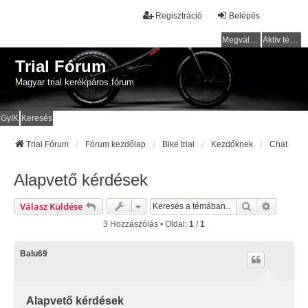
Regisztráció
Belépés
Megválaszolatlan témák
Aktív témák
Trial Fórum
Magyar trial kerékpáros fórum
GyIK
Keresés
Trial Fórum
Fórum kezdőlap
Bike trial
Kezdőknek
Chat
Alapvető kérdések
Keresés
Részlete
Válasz Küldése
3 Hozzászólás • Oldal:
1
/
1
Balu69
Alapvető kérdések