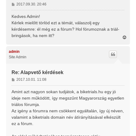
H
2017.09.30. 20:46
o
z
Kedves Admin!
z
Kérlek mielőtt törlöd ezt a témát, válaszolj egy
á
kérdésemre: él még ez a fórum? Hol fórumoznak a triál-
s
bringások, ha nem itt?
z
V
i
ó
s
l
s
admin
á
z
Site Admin
s
a
a
t
Re: Alapvető kérdések
e
H
2017.10.01. 11:08
t
o
e
j
z
Amint azt nagyon sokan tudjátok, a biketrials.hu egy jó
é
z
ideje nem működött, így megszűnt Magyarország egyetlen
r
á
triálos fórumja.
e
s
Az igény a fórumra nem csökkent egyáltalán, így új néven,
z
valamint a biketrials domain név átírányításával elkészült
ó
l
ez a fórum.
á
s