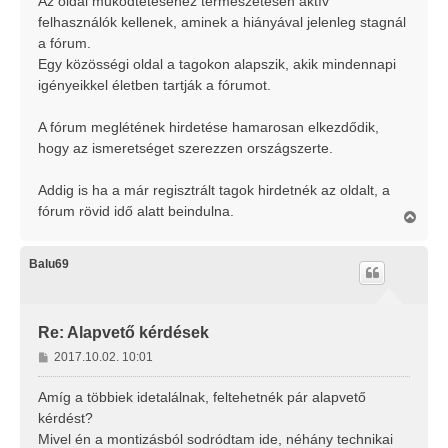
Az oldal működtetéséhez természetesen aktív
felhasználók kellenek, aminek a hiányával jelenleg stagnál
a fórum.
Egy közösségi oldal a tagokon alapszik, akik mindennapi
igényeikkel életben tartják a fórumot.
A fórum meglétének hirdetése hamarosan elkezdődik,
hogy az ismeretséget szerezzen országszerte.
Addig is ha a már regisztrált tagok hirdetnék az oldalt, a
fórum rövid idő alatt beindulna.
V
i
s
s
Balu69
z
a
a
t
Re: Alapvető kérdések
e
H
2017.10.02. 10:01
t
o
e
j
z
Amíg a többiek idetalálnak, feltehetnék pár alapvető
é
z
kérdést?
r
á
Mivel én a montizásból sodródtam ide, néhány technikai
e
s