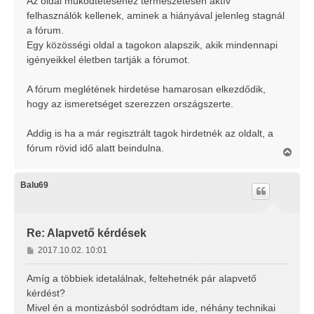
Az oldal működtetéséhez természetesen aktív
felhasználók kellenek, aminek a hiányával jelenleg stagnál
a fórum.
Egy közösségi oldal a tagokon alapszik, akik mindennapi
igényeikkel életben tartják a fórumot.
A fórum meglétének hirdetése hamarosan elkezdődik,
hogy az ismeretséget szerezzen országszerte.
Addig is ha a már regisztrált tagok hirdetnék az oldalt, a
fórum rövid idő alatt beindulna.
V
i
s
s
Balu69
z
a
a
t
Re: Alapvető kérdések
e
H
2017.10.02. 10:01
t
o
e
j
z
Amíg a többiek idetalálnak, feltehetnék pár alapvető
é
z
kérdést?
r
á
Mivel én a montizásból sodródtam ide, néhány technikai
e
s