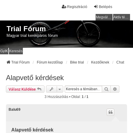
Regisztráció
Belépés
Megválaszolatlan témák
Aktív témák
Trial Fórum
Magyar trial kerékpáros fórum
GyIK
Keresés
Trial Fórum
Fórum kezdőlap
Bike trial
Kezdőknek
Chat
Alapvető kérdések
Keresés
Részlete
Válasz Küldése
3 Hozzászólás • Oldal:
1
/
1
Balu69
Alapvető kérdések