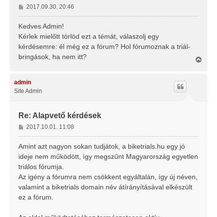
H
2017.09.30. 20:46
o
z
Kedves Admin!
z
Kérlek mielőtt törlöd ezt a témát, válaszolj egy
á
kérdésemre: él még ez a fórum? Hol fórumoznak a triál-
s
bringások, ha nem itt?
z
V
i
ó
s
l
s
admin
á
z
Site Admin
s
a
a
t
Re: Alapvető kérdések
e
H
2017.10.01. 11:08
t
o
e
j
z
Amint azt nagyon sokan tudjátok, a biketrials.hu egy jó
é
z
ideje nem működött, így megszűnt Magyarország egyetlen
r
á
triálos fórumja.
e
s
Az igény a fórumra nem csökkent egyáltalán, így új néven,
z
valamint a biketrials domain név átírányításával elkészült
ó
l
ez a fórum.
á
s