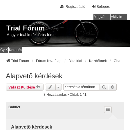
Regisztráció
Belépés
Megválaszolatlan témák
Aktív témák
Trial Fórum
Magyar trial kerékpáros fórum
GyIK
Keresés
Trial Fórum
Fórum kezdőlap
Bike trial
Kezdőknek
Chat
Alapvető kérdések
Keresés
Részlete
Válasz Küldése
3 Hozzászólás • Oldal:
1
/
1
Balu69
Alapvető kérdések