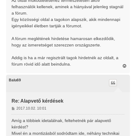
Az oldal működtetéséhez természetesen aktív
felhasználók kellenek, aminek a hiányával jelenleg stagnál
a fórum.
Egy közösségi oldal a tagokon alapszik, akik mindennapi
igényeikkel életben tartják a fórumot.
A fórum meglétének hirdetése hamarosan elkezdődik,
hogy az ismeretséget szerezzen országszerte.
Addig is ha a már regisztrált tagok hirdetnék az oldalt, a
fórum rövid idő alatt beindulna.
V
i
s
s
Balu69
z
a
a
t
Re: Alapvető kérdések
e
H
2017.10.02. 10:01
t
o
e
j
z
Amíg a többiek idetalálnak, feltehetnék pár alapvető
é
z
kérdést?
r
á
Mivel én a montizásból sodródtam ide, néhány technikai
e
s