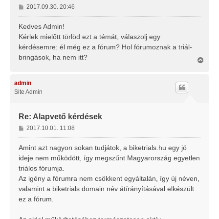
H
2017.09.30. 20:46
o
z
Kedves Admin!
z
Kérlek mielőtt törlöd ezt a témát, válaszolj egy
á
kérdésemre: él még ez a fórum? Hol fórumoznak a triál-
s
bringások, ha nem itt?
z
V
i
ó
s
l
s
admin
á
z
Site Admin
s
a
a
t
Re: Alapvető kérdések
e
H
2017.10.01. 11:08
t
o
e
j
z
Amint azt nagyon sokan tudjátok, a biketrials.hu egy jó
é
z
ideje nem működött, így megszűnt Magyarország egyetlen
r
á
triálos fórumja.
e
s
Az igény a fórumra nem csökkent egyáltalán, így új néven,
z
valamint a biketrials domain név átírányításával elkészült
ó
l
ez a fórum.
á
s