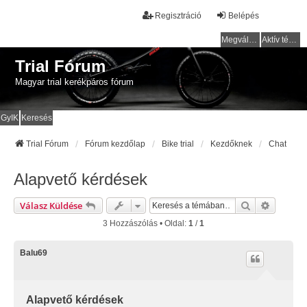
Regisztráció
Belépés
Megválaszolatlan témák
Aktív témák
Trial Fórum
Magyar trial kerékpáros fórum
GyIK
Keresés
Trial Fórum
Fórum kezdőlap
Bike trial
Kezdőknek
Chat
Alapvető kérdések
Keresés
Részlete
Válasz Küldése
3 Hozzászólás • Oldal:
1
/
1
Balu69
Alapvető kérdések