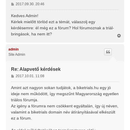
H
2017.09.30. 20:46
o
z
Kedves Admin!
z
Kérlek mielőtt törlöd ezt a témát, válaszolj egy
á
kérdésemre: él még ez a fórum? Hol fórumoznak a triál-
s
bringások, ha nem itt?
z
V
i
ó
s
l
s
admin
á
z
Site Admin
s
a
a
t
Re: Alapvető kérdések
e
H
2017.10.01. 11:08
t
o
e
j
z
Amint azt nagyon sokan tudjátok, a biketrials.hu egy jó
é
z
ideje nem működött, így megszűnt Magyarország egyetlen
r
á
triálos fórumja.
e
s
Az igény a fórumra nem csökkent egyáltalán, így új néven,
z
valamint a biketrials domain név átírányításával elkészült
ó
l
ez a fórum.
á
s