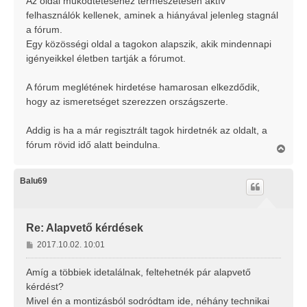
Az oldal működtetéséhez természetesen aktív
felhasználók kellenek, aminek a hiányával jelenleg stagnál
a fórum.
Egy közösségi oldal a tagokon alapszik, akik mindennapi
igényeikkel életben tartják a fórumot.
A fórum meglétének hirdetése hamarosan elkezdődik,
hogy az ismeretséget szerezzen országszerte.
Addig is ha a már regisztrált tagok hirdetnék az oldalt, a
fórum rövid idő alatt beindulna.
V
i
s
s
Balu69
z
a
a
t
Re: Alapvető kérdések
e
H
2017.10.02. 10:01
t
o
e
j
z
Amíg a többiek idetalálnak, feltehetnék pár alapvető
é
z
kérdést?
r
á
Mivel én a montizásból sodródtam ide, néhány technikai
e
s