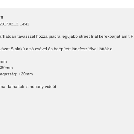
letes Keresés
om
2017.02.12. 14:42
rhatóan tavasszal hozza piacra legújabb street trial kerékpárját amit 
ázat S alakú alsó csővel és beépített láncfeszítővel látták el.
00mm
: 380mm
magasság: +20mm
l már láthattok is néhány videót.