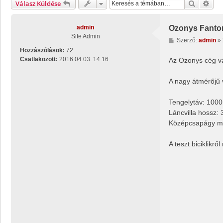
Keresés
Rész
Válasz Küldése
admin
Ozonys Fant
Site Admin
H
Szerző:
admin
»
o
Hozzászólások:
72
z
Csatlakozott:
2016.04.03. 14:16
Az Ozonys cég vá
z
á
A nagy átmérőjű v
s
z
Tengelytáv: 10
ó
l
Láncvilla hossz
á
Középcsapágy 
s
A teszt biciklikrő