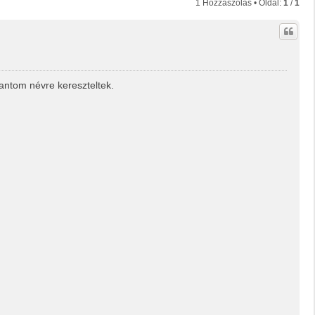
1 Hozzászólás • Oldal:
1
/
1
Fantom névre kereszteltek.