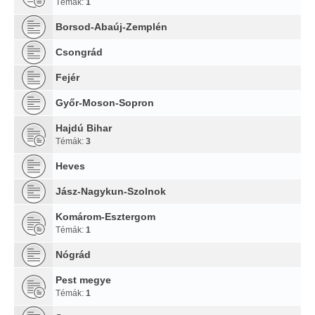
Témák:
1
Borsod-Abaúj-Zemplén
Csongrád
Fejér
Győr-Moson-Sopron
Hajdú Bihar
Témák:
3
Heves
Jász-Nagykun-Szolnok
Komárom-Esztergom
Témák:
1
Nógrád
Pest megye
Témák:
1