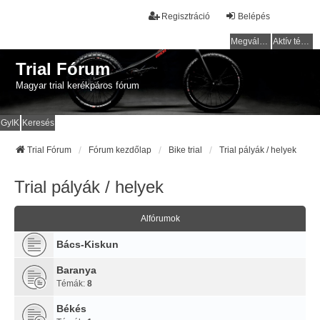
Regisztráció
Belépés
Megválaszolatlan témák
Aktív témák
Trial Fórum
Magyar trial kerékpáros fórum
GyIK
Keresés
Trial Fórum
Fórum kezdőlap
Bike trial
Trial pályák / helyek
Trial pályák / helyek
Alfórumok
Bács-Kiskun
Baranya
Témák:
8
Békés