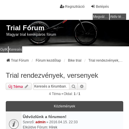
Regisztráció
Belépés
Megválaszolatlan témák
Aktív témák
Trial Fórum
Magyar trial kerékpáros fórum
GyIK
Keresés
Trial Fórum
Fórum kezdőlap
Bike trial
Trial rendezvények, versenyek
Trial rendezvények, versenyek
Keresés
Részletes Keresés
Új Téma
4 Téma • Oldal:
1
/
1
Közlemények
Üdvözlünk a fórumon!
Szerző:
admin
» 2016.04.15. 22:33
Elküldve Fórum:
Hírek