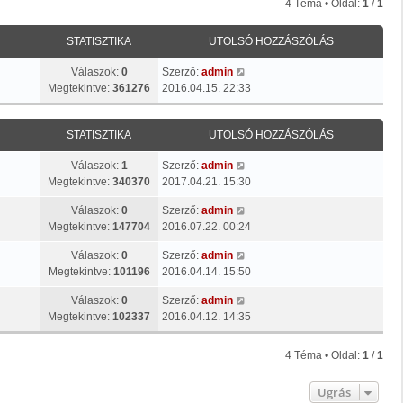
4 Téma • Oldal:
1
/
1
STATISZTIKA
UTOLSÓ HOZZÁSZÓLÁS
Válaszok:
0
Szerző:
admin
Megtekintve:
361276
2016.04.15. 22:33
STATISZTIKA
UTOLSÓ HOZZÁSZÓLÁS
Válaszok:
1
Szerző:
admin
Megtekintve:
340370
2017.04.21. 15:30
Válaszok:
0
Szerző:
admin
Megtekintve:
147704
2016.07.22. 00:24
Válaszok:
0
Szerző:
admin
Megtekintve:
101196
2016.04.14. 15:50
Válaszok:
0
Szerző:
admin
Megtekintve:
102337
2016.04.12. 14:35
4 Téma • Oldal:
1
/
1
Ugrás