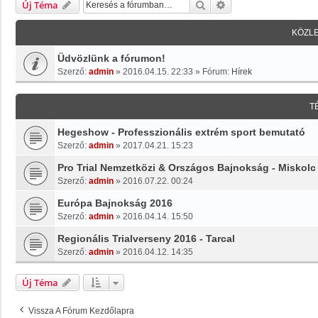
Keresés
Részletes Keresés
Új Téma
KÖZL
Üdvözlünk a fórumon!
Szerző:
admin
»
2016.04.15. 22:33
» Fórum:
Hírek
T
Hegeshow - Professzionális extrém sport bemutató
Szerző:
admin
»
2017.04.21. 15:23
Pro Trial Nemzetközi & Országos Bajnokság - Miskolc
Szerző:
admin
»
2016.07.22. 00:24
Európa Bajnokság 2016
Szerző:
admin
»
2016.04.14. 15:50
Regionális Trialverseny 2016 - Tarcal
Szerző:
admin
»
2016.04.12. 14:35
Új Téma
Vissza A Fórum Kezdőlapra