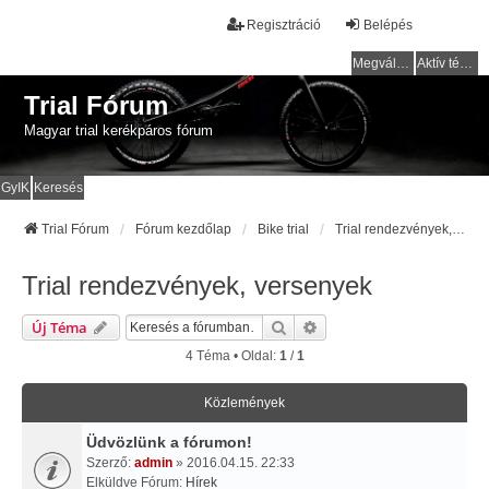
Regisztráció
Belépés
Megválaszolatlan témák
Aktív témák
Trial Fórum
Magyar trial kerékpáros fórum
GyIK
Keresés
Trial Fórum
Fórum kezdőlap
Bike trial
Trial rendezvények, versenyek
Trial rendezvények, versenyek
Keresés
Részletes Keresés
Új Téma
4 Téma • Oldal:
1
/
1
Közlemények
Üdvözlünk a fórumon!
Szerző:
admin
» 2016.04.15. 22:33
Elküldve Fórum:
Hírek