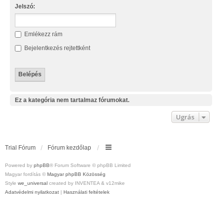
Jelszó:
Emlékezz rám
Bejelentkezés rejtettként
Ez a kategória nem tartalmaz fórumokat.
Ugrás
Trial Fórum
Fórum kezdőlap
Powered by
phpBB
® Forum Software © phpBB Limited
Magyar fordítás ©
Magyar phpBB Közösség
Style
we_universal
created by INVENTEA & v12mike
Adatvédelmi nyilatkozat
|
Használati feltételek