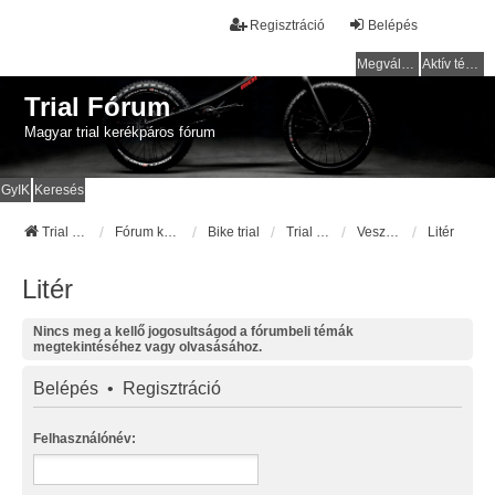
Regisztráció
Belépés
Megválaszolatlan témák
Aktív témák
Trial Fórum
Magyar trial kerékpáros fórum
GyIK
Keresés
Trial Fórum
Fórum kezdőlap
Bike trial
Trial pályák / helyek
Veszprém megye
Litér
Litér
Nincs meg a kellő jogosultságod a fórumbeli témák
megtekintéséhez vagy olvasásához.
Belépés
•
Regisztráció
Felhasználónév: