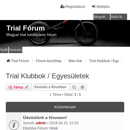
Regisztráció
Belépés
Megválaszolatlan témák
Aktív témák
Trial Fórum
Magyar trial kerékpáros fórum
GyIK
Keresés
Trial Fórum
Fórum kezdőlap
Bike trial
Trial Klubbok / Egyesületek
Trial Klubbok / Egyesületek
Keresés
Részletes Keresés
Új Téma
1 Téma • Oldal:
1
/
1
Közlemények
Üdvözlünk a fórumon!
Szerző:
admin
» 2016.04.15. 22:33
Elküldve Fórum:
Hírek