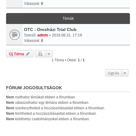
Válaszok:
0
Témák
OTC - Orosházi Trial Club
Szerző:
admin
» 2016.08.31. 17:19
Válaszok:
0
Új Téma
1 Téma • Oldal:
1
/
1
Ugrás
FÓRUM JOGOSULTSÁGOK
Nem
nyithatsz témákat ebben a fórumban.
Nem
válaszolhatsz egy témára ebben a fórumban.
Nem
szerkesztheted a hozzászólásaidat ebben a fórumban.
Nem
törölheted a hozzászólásaidat ebben a fórumban.
Nem
küldhetsz csatolmányokat ebben a fórumban.