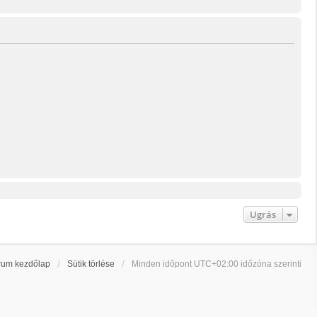
Ugrás
rum kezdőlap
Sütik törlése
Minden időpont
UTC+02:00
időzóna szerinti