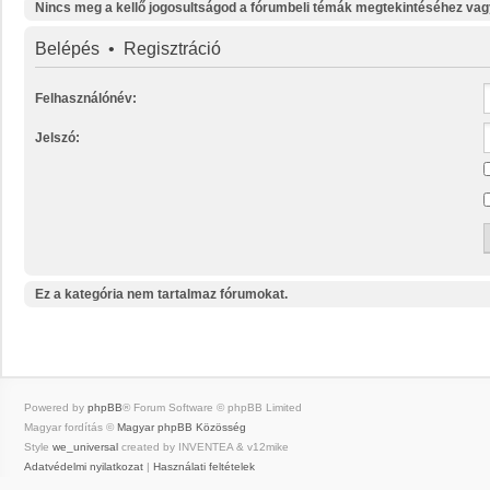
Nincs meg a kellő jogosultságod a fórumbeli témák megtekintéséhez vag
Belépés
•
Regisztráció
Felhasználónév:
Jelszó:
Ez a kategória nem tartalmaz fórumokat.
Powered by
phpBB
® Forum Software © phpBB Limited
Magyar fordítás ©
Magyar phpBB Közösség
Style
we_universal
created by INVENTEA & v12mike
Adatvédelmi nyilatkozat
|
Használati feltételek