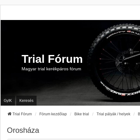
Trial Fórum
Magyar trial kerékpáros fórum
GyIK
Keresés
Trial Fórum
Fórum kezdőlap
Bike trial
Trial pályák / helyek
B
Orosháza