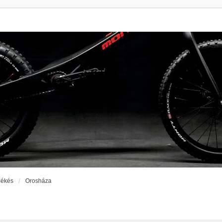
ékés
Orosháza