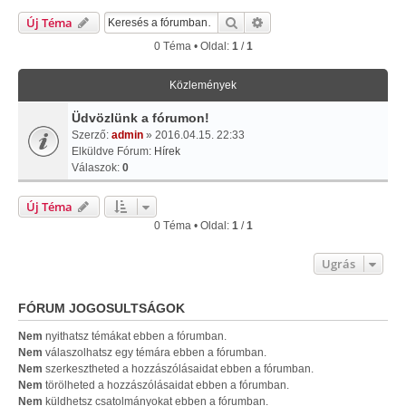
Keresés
Részletes Keresés
Új Téma
0 Téma • Oldal:
1
/
1
Közlemények
Üdvözlünk a fórumon!
Szerző:
admin
» 2016.04.15. 22:33
Elküldve Fórum:
Hírek
Válaszok:
0
Új Téma
0 Téma • Oldal:
1
/
1
Ugrás
FÓRUM JOGOSULTSÁGOK
Nem
nyithatsz témákat ebben a fórumban.
Nem
válaszolhatsz egy témára ebben a fórumban.
Nem
szerkesztheted a hozzászólásaidat ebben a fórumban.
Nem
törölheted a hozzászólásaidat ebben a fórumban.
Nem
küldhetsz csatolmányokat ebben a fórumban.