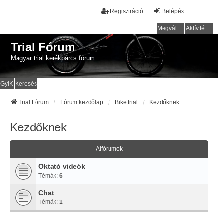
Regisztráció
Belépés
Megválaszolatlan témák
Aktív témák
Trial Fórum
Magyar trial kerékpáros fórum
GyIK
Keresés
Trial Fórum
Fórum kezdőlap
Bike trial
Kezdőknek
Kezdőknek
Alfórumok
Oktató videók
Témák:
6
Chat
Témák:
1