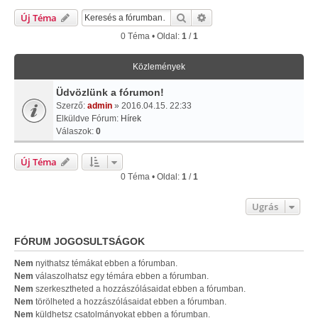
Keresés
Részletes Keresés
Új Téma
0 Téma • Oldal:
1
/
1
Közlemények
Üdvözlünk a fórumon!
Szerző:
admin
» 2016.04.15. 22:33
Elküldve Fórum:
Hírek
Válaszok:
0
Új Téma
0 Téma • Oldal:
1
/
1
Ugrás
FÓRUM JOGOSULTSÁGOK
Nem
nyithatsz témákat ebben a fórumban.
Nem
válaszolhatsz egy témára ebben a fórumban.
Nem
szerkesztheted a hozzászólásaidat ebben a fórumban.
Nem
törölheted a hozzászólásaidat ebben a fórumban.
Nem
küldhetsz csatolmányokat ebben a fórumban.