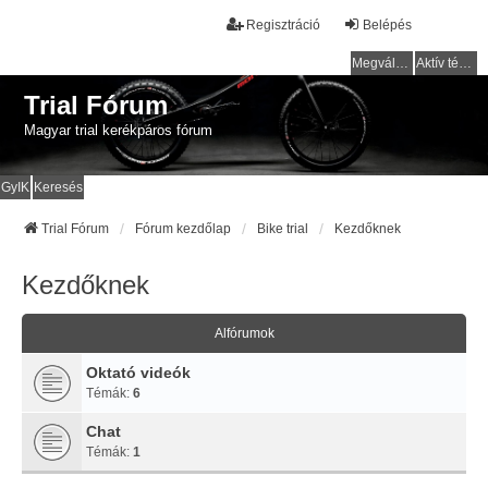
Regisztráció
Belépés
Megválaszolatlan témák
Aktív témák
Trial Fórum
Magyar trial kerékpáros fórum
GyIK
Keresés
Trial Fórum
Fórum kezdőlap
Bike trial
Kezdőknek
Kezdőknek
Alfórumok
Oktató videók
Témák:
6
Chat
Témák:
1