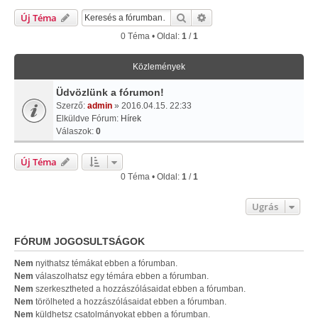
Keresés
Részletes Keresés
Új Téma
0 Téma • Oldal:
1
/
1
Közlemények
Üdvözlünk a fórumon!
Szerző:
admin
» 2016.04.15. 22:33
Elküldve Fórum:
Hírek
Válaszok:
0
Új Téma
0 Téma • Oldal:
1
/
1
Ugrás
FÓRUM JOGOSULTSÁGOK
Nem
nyithatsz témákat ebben a fórumban.
Nem
válaszolhatsz egy témára ebben a fórumban.
Nem
szerkesztheted a hozzászólásaidat ebben a fórumban.
Nem
törölheted a hozzászólásaidat ebben a fórumban.
Nem
küldhetsz csatolmányokat ebben a fórumban.