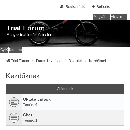
Regisztráció
Belépés
Megválaszolatlan témák
Aktív témák
Trial Fórum
Magyar trial kerékpáros fórum
GyIK
Keresés
Trial Fórum
Fórum kezdőlap
Bike trial
Kezdőknek
Kezdőknek
Alfórumok
Oktató videók
Témák:
6
Chat
Témák:
1