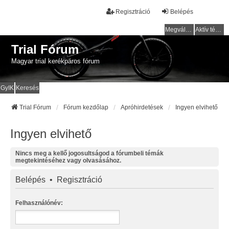
Regisztráció
Belépés
Megválaszolatlan témák
Aktív témák
Trial Fórum
Magyar trial kerékpáros fórum
GyIK
Keresés
Trial Fórum
Fórum kezdőlap
Apróhirdetések
Ingyen elvihető
Ingyen elvihető
Nincs meg a kellő jogosultságod a fórumbeli témák
megtekintéséhez vagy olvasásához.
Belépés
•
Regisztráció
Felhasználónév: