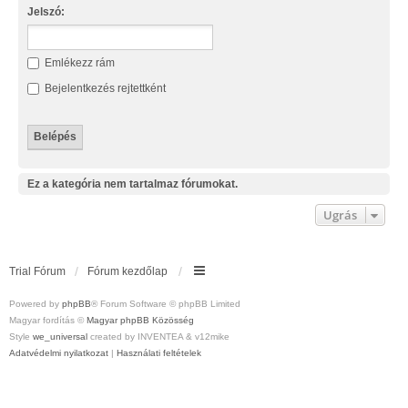
Jelszó:
Emlékezz rám
Bejelentkezés rejtettként
Ez a kategória nem tartalmaz fórumokat.
Ugrás
Trial Fórum
Fórum kezdőlap
Powered by
phpBB
® Forum Software © phpBB Limited
Magyar fordítás ©
Magyar phpBB Közösség
Style
we_universal
created by INVENTEA & v12mike
Adatvédelmi nyilatkozat
|
Használati feltételek