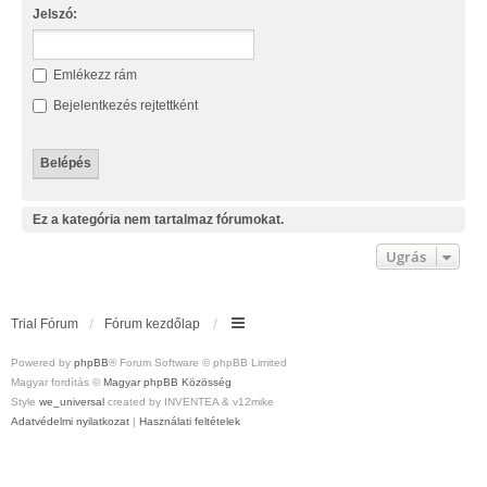
Jelszó:
Emlékezz rám
Bejelentkezés rejtettként
Ez a kategória nem tartalmaz fórumokat.
Ugrás
Trial Fórum
Fórum kezdőlap
Powered by
phpBB
® Forum Software © phpBB Limited
Magyar fordítás ©
Magyar phpBB Közösség
Style
we_universal
created by INVENTEA & v12mike
Adatvédelmi nyilatkozat
|
Használati feltételek