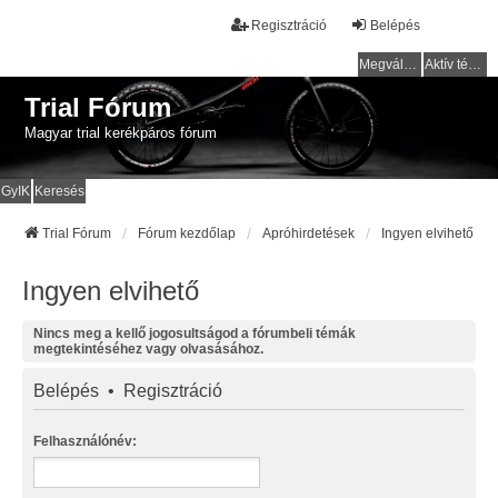
Regisztráció
Belépés
Megválaszolatlan témák
Aktív témák
Trial Fórum
Magyar trial kerékpáros fórum
GyIK
Keresés
Trial Fórum
Fórum kezdőlap
Apróhirdetések
Ingyen elvihető
Ingyen elvihető
Nincs meg a kellő jogosultságod a fórumbeli témák
megtekintéséhez vagy olvasásához.
Belépés
•
Regisztráció
Felhasználónév: