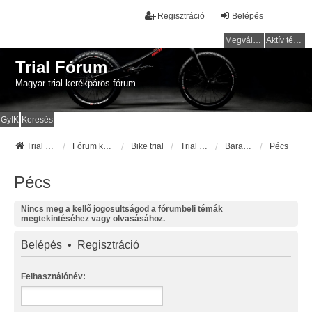
Regisztráció
Belépés
Megválaszolatlan témák
Aktív témák
Trial Fórum
Magyar trial kerékpáros fórum
GyIK
Keresés
Trial Fórum
Fórum kezdőlap
Bike trial
Trial pályák / helyek
Baranya
Pécs
Pécs
Nincs meg a kellő jogosultságod a fórumbeli témák
megtekintéséhez vagy olvasásához.
Belépés
•
Regisztráció
Felhasználónév: