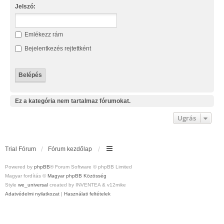
Jelszó:
Emlékezz rám
Bejelentkezés rejtettként
Ez a kategória nem tartalmaz fórumokat.
Ugrás
Trial Fórum
Fórum kezdőlap
Powered by
phpBB
® Forum Software © phpBB Limited
Magyar fordítás ©
Magyar phpBB Közösség
Style
we_universal
created by INVENTEA & v12mike
Adatvédelmi nyilatkozat
|
Használati feltételek