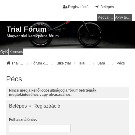
Regisztráció
Belépés
Megválaszolatlan témák
Aktív témák
Trial Fórum
Magyar trial kerékpáros fórum
GyIK
Keresés
Trial Fórum
Fórum kezdőlap
Bike trial
Trial pályák / helyek
Baranya
Pécs
Pécs
Nincs meg a kellő jogosultságod a fórumbeli témák
megtekintéséhez vagy olvasásához.
Belépés
•
Regisztráció
Felhasználónév: