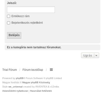
Jelszó:
Emlékezz rám
Bejelentkezés rejtettként
Ez a kategória nem tartalmaz fórumokat.
Ugrás
Trial Fórum
Fórum kezdőlap
Powered by
phpBB
® Forum Software © phpBB Limited
Magyar fordítás ©
Magyar phpBB Közösség
Style
we_universal
created by INVENTEA & v12mike
Adatvédelmi nyilatkozat
|
Használati feltételek