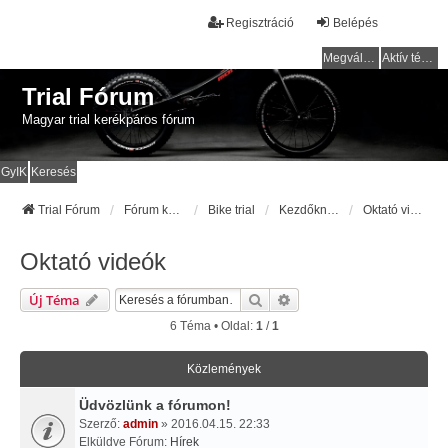
Regisztráció
Belépés
Megválaszolatlan témák
Aktív témák
Trial Fórum
Magyar trial kerékpáros fórum
GyIK
Keresés
Trial Fórum
Fórum kezdőlap
Bike trial
Kezdőknek
Oktató videók
Oktató videók
Keresés
Részletes Keresés
Új Téma
6 Téma • Oldal:
1
/
1
Közlemények
Üdvözlünk a fórumon!
Szerző:
admin
» 2016.04.15. 22:33
Elküldve Fórum:
Hírek