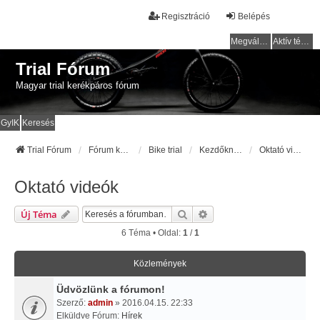
Regisztráció
Belépés
Megválaszolatlan témák
Aktív témák
Trial Fórum
Magyar trial kerékpáros fórum
GyIK
Keresés
Trial Fórum
Fórum kezdőlap
Bike trial
Kezdőknek
Oktató videók
Oktató videók
Keresés
Részletes Keresés
Új Téma
6 Téma • Oldal:
1
/
1
Közlemények
Üdvözlünk a fórumon!
Szerző:
admin
» 2016.04.15. 22:33
Elküldve Fórum:
Hírek