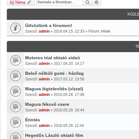
Keresés
Részletes Keresés
Új Téma
KÖZL
Üdvözlünk a fórumon!
Szerző:
admin
»
2016.04.15. 22:33
» Fórum:
Hírek
T
Motoros trial oktató videó
Szerző:
admin
»
2017.04.20. 14:17
Belső nélküli gumi - házilag
Szerző:
admin
»
2017.02.12. 13:58
Magura légtelenítés (vízzel)
Szerző:
admin
»
2016.05.28. 17:06
Magura fékcső csere
Szerző:
admin
»
2016.05.28. 16:44
Érintés
Szerző:
admin
»
2016.05.28. 11:44
Hegedűs László oktató film