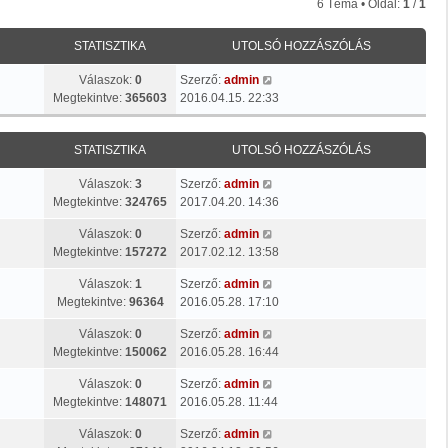
6 Téma • Oldal:
1
/
1
STATISZTIKA
UTOLSÓ HOZZÁSZÓLÁS
Válaszok:
0
Szerző:
admin
Megtekintve:
365603
2016.04.15. 22:33
STATISZTIKA
UTOLSÓ HOZZÁSZÓLÁS
Válaszok:
3
Szerző:
admin
Megtekintve:
324765
2017.04.20. 14:36
Válaszok:
0
Szerző:
admin
Megtekintve:
157272
2017.02.12. 13:58
Válaszok:
1
Szerző:
admin
Megtekintve:
96364
2016.05.28. 17:10
Válaszok:
0
Szerző:
admin
Megtekintve:
150062
2016.05.28. 16:44
Válaszok:
0
Szerző:
admin
Megtekintve:
148071
2016.05.28. 11:44
Válaszok:
0
Szerző:
admin