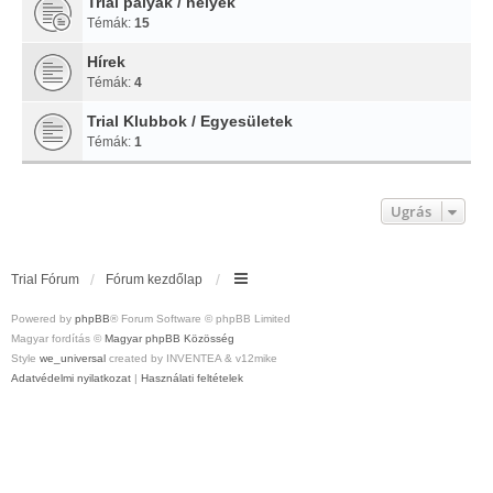
Trial pályák / helyek
Témák:
15
Hírek
Témák:
4
Trial Klubbok / Egyesületek
Témák:
1
Ugrás
Trial Fórum
Fórum kezdőlap
Powered by
phpBB
® Forum Software © phpBB Limited
Magyar fordítás ©
Magyar phpBB Közösség
Style
we_universal
created by INVENTEA & v12mike
Adatvédelmi nyilatkozat
|
Használati feltételek