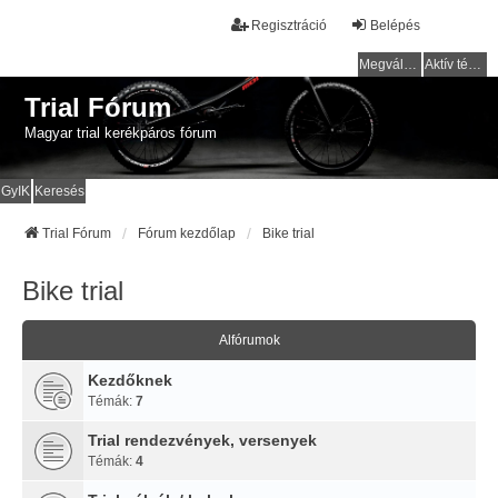
Regisztráció
Belépés
Megválaszolatlan témák
Aktív témák
Trial Fórum
Magyar trial kerékpáros fórum
GyIK
Keresés
Trial Fórum
Fórum kezdőlap
Bike trial
Bike trial
Alfórumok
Kezdőknek
Témák:
7
Trial rendezvények, versenyek
Témák:
4