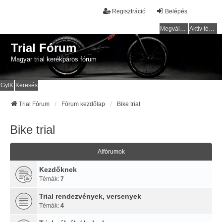
Regisztráció
Belépés
Megválaszolatlan témák
Aktív témák
Trial Fórum
Magyar trial kerékpáros fórum
GyIK
Keresés
Trial Fórum
Fórum kezdőlap
Bike trial
Bike trial
Alfórumok
Kezdőknek
Témák:
7
Trial rendezvények, versenyek
Témák:
4