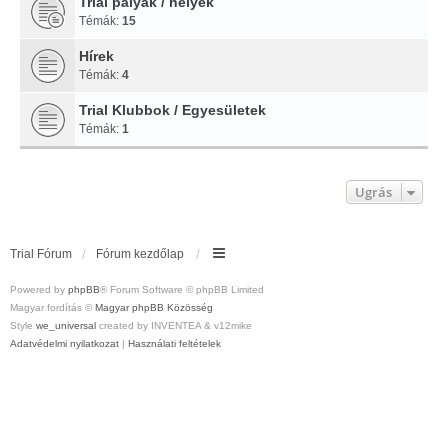
Trial pályák / helyek
Témák:
15
Hírek
Témák:
4
Trial Klubbok / Egyesületek
Témák:
1
Ugrás
Trial Fórum
Fórum kezdőlap
Powered by
phpBB
® Forum Software © phpBB Limited
Magyar fordítás ©
Magyar phpBB Közösség
Style
we_universal
created by INVENTEA & v12mike
Adatvédelmi nyilatkozat
|
Használati feltételek