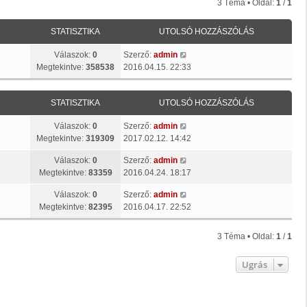
3 Téma • Oldal:
1
/
1
STATISZTIKA
UTOLSÓ HOZZÁSZÓLÁS
Válaszok:
0
Szerző:
admin
Megtekintve:
358538
2016.04.15. 22:33
STATISZTIKA
UTOLSÓ HOZZÁSZÓLÁS
Válaszok:
0
Szerző:
admin
Megtekintve:
319309
2017.02.12. 14:42
Válaszok:
0
Szerző:
admin
Megtekintve:
83359
2016.04.24. 18:17
Válaszok:
0
Szerző:
admin
Megtekintve:
82395
2016.04.17. 22:52
3 Téma • Oldal:
1
/
1
Ugrás