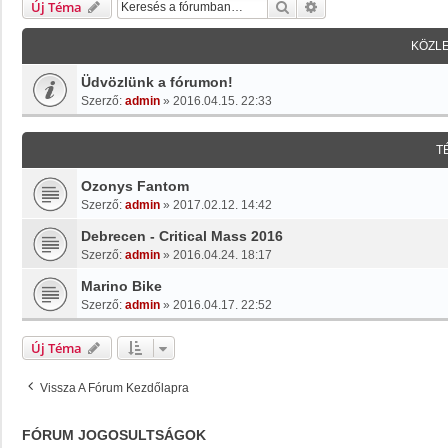
Keresés
Részletes Keresés
Új Téma
KÖZL
Üdvözlünk a fórumon!
Szerző:
admin
»
2016.04.15. 22:33
T
Ozonys Fantom
Szerző:
admin
»
2017.02.12. 14:42
Debrecen - Critical Mass 2016
Szerző:
admin
»
2016.04.24. 18:17
Marino Bike
Szerző:
admin
»
2016.04.17. 22:52
Új Téma
Vissza A Fórum Kezdőlapra
FÓRUM JOGOSULTSÁGOK