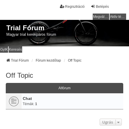
Regisztráció
Belépés
Megválaszolatlan témák
Aktív témák
Trial Fórum
Magyar trial kerékpáros fórum
GyIK
Keresés
Trial Fórum
Fórum kezdőlap
Off Topic
Off Topic
Alfórum
Chat
Témák:
1
Ugrás