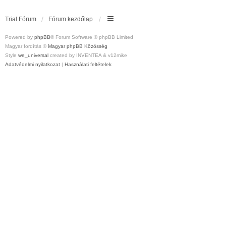
Trial Fórum
Fórum kezdőlap
Powered by
phpBB
® Forum Software © phpBB Limited
Magyar fordítás ©
Magyar phpBB Közösség
Style
we_universal
created by INVENTEA & v12mike
Adatvédelmi nyilatkozat
|
Használati feltételek