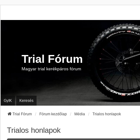
Trial Fórum
Magyar trial kerékpáros fórum
GyIK
Keresés
Trial Fórum
Fórum kezdőlap
Média
Trialos honlapok
Trialos honlapok