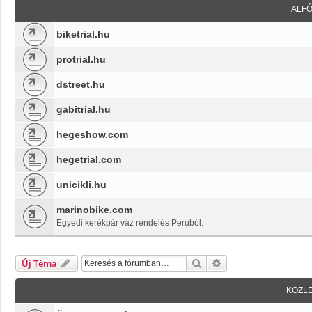
ALF
biketrial.hu
protrial.hu
dstreet.hu
gabitrial.hu
hegeshow.com
hegetrial.com
unicikli.hu
marinobike.com
Egyedi kerékpár váz rendelés Peruból.
Keresés
Részletes Keresés
Új Téma
KÖZL