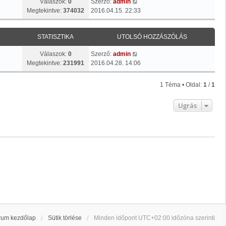
Válaszok:
0
Szerző:
admin
Megtekintve:
374032
2016.04.15. 22:33
STATISZTIKA
UTOLSÓ HOZZÁSZÓLÁS
Válaszok:
0
Szerző:
admin
Megtekintve:
231991
2016.04.28. 14:06
1 Téma • Oldal:
1
/
1
Ugrás
rum kezdőlap
Sütik törlése
Minden időpont
UTC+02:00
időzóna szerinti