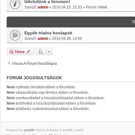
Üdvözlünk a fórumon!
Szerző:
admin
»
2016.04.15. 22:33
» Fórum:
Hírek
T
Egyéb trialos honlapok
Szerző:
admin
»
2016.04.28. 14:06
Új Téma
Vissza A Fórum Kezdőlapra
FÓRUM JOGOSULTSÁGOK
Nem
nyithatsz témákat ebben a fórumban.
Nem
válaszolhatsz egy témára ebben a fórumban.
Nem
szerkesztheted a hozzászólásaidat ebben a fórumban.
Nem
törölheted a hozzászólásaidat ebben a fórumban.
Nem
küldhetsz csatolmányokat ebben a fórumban.
Powered by
phpBB
® Forum Software © phpBB Limited