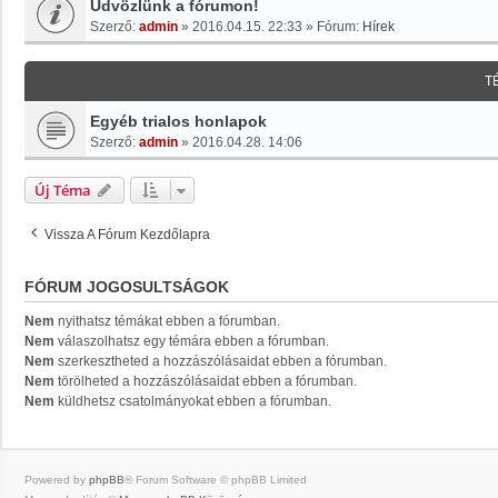
Üdvözlünk a fórumon!
Szerző:
admin
»
2016.04.15. 22:33
» Fórum:
Hírek
T
Egyéb trialos honlapok
Szerző:
admin
»
2016.04.28. 14:06
Új Téma
Vissza A Fórum Kezdőlapra
FÓRUM JOGOSULTSÁGOK
Nem
nyithatsz témákat ebben a fórumban.
Nem
válaszolhatsz egy témára ebben a fórumban.
Nem
szerkesztheted a hozzászólásaidat ebben a fórumban.
Nem
törölheted a hozzászólásaidat ebben a fórumban.
Nem
küldhetsz csatolmányokat ebben a fórumban.
Powered by
phpBB
® Forum Software © phpBB Limited