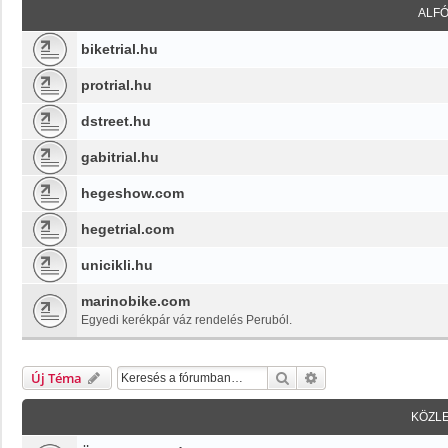
ALF
biketrial.hu
protrial.hu
dstreet.hu
gabitrial.hu
hegeshow.com
hegetrial.com
unicikli.hu
marinobike.com
Egyedi kerékpár váz rendelés Peruból.
Keresés
Részletes Keresés
Új Téma
KÖZL