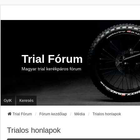
Trial Fórum
Magyar trial kerékpáros fórum
GyIK
Keresés
Trial Fórum
Fórum kezdőlap
Média
Trialos honlapok
Trialos honlapok