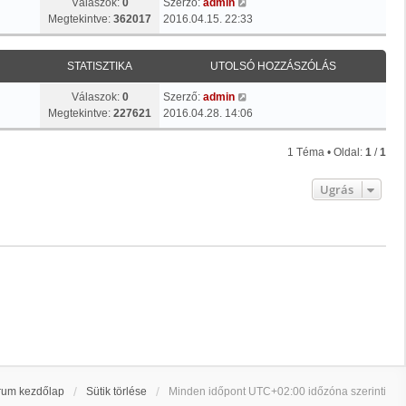
Válaszok:
0
Szerző:
admin
Megtekintve:
362017
2016.04.15. 22:33
STATISZTIKA
UTOLSÓ HOZZÁSZÓLÁS
Válaszok:
0
Szerző:
admin
Megtekintve:
227621
2016.04.28. 14:06
1 Téma • Oldal:
1
/
1
Ugrás
rum kezdőlap
Sütik törlése
Minden időpont
UTC+02:00
időzóna szerinti