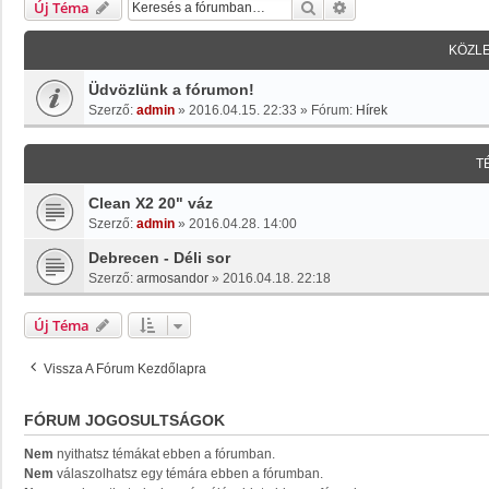
Keresés
Részletes Keresés
Új Téma
KÖZL
Üdvözlünk a fórumon!
Szerző:
admin
»
2016.04.15. 22:33
» Fórum:
Hírek
T
Clean X2 20" váz
Szerző:
admin
»
2016.04.28. 14:00
Debrecen - Déli sor
Szerző:
armosandor
»
2016.04.18. 22:18
Új Téma
Vissza A Fórum Kezdőlapra
FÓRUM JOGOSULTSÁGOK
Nem
nyithatsz témákat ebben a fórumban.
Nem
válaszolhatsz egy témára ebben a fórumban.