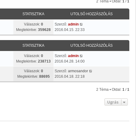
2 Téma • Oldal:
1
/
1
STATISZTIKA
UTOLSÓ HOZZÁSZÓLÁS
Válaszok:
0
Szerző:
admin
Megtekintve:
359628
2016.04.15. 22:33
STATISZTIKA
UTOLSÓ HOZZÁSZÓLÁS
Válaszok:
0
Szerző:
admin
Megtekintve:
238713
2016.04.28. 14:00
Válaszok:
0
Szerző:
armosandor
Megtekintve:
88695
2016.04.18. 22:18
2 Téma • Oldal:
1
/
1
Ugrás