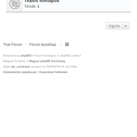
Trialos honlapok
Témák:
1
Ugrás
Trial Fórum
Fórum kezdőlap
Powered by
phpBB
® Forum Software © phpBB Limited
Magyar fordítás ©
Magyar phpBB Közösség
Style
we_universal
created by INVENTEA & v12mike
Adatvédelmi nyilatkozat
|
Használati feltételek