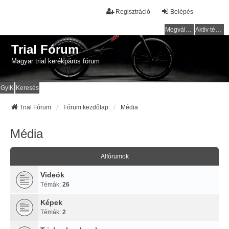
Regisztráció
Belépés
Megválaszolatlan témák
Aktív témák
Trial Fórum
Magyar trial kerékpáros fórum
GyIK
Keresés
Trial Fórum
Fórum kezdőlap
Média
Média
Alfórumok
Videók
Témák:
26
Képek
Témák:
2