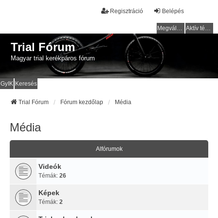
Regisztráció
Belépés
Megválaszolatlan témák
Aktív témák
Trial Fórum
Magyar trial kerékpáros fórum
GyIK
Keresés
Trial Fórum
Fórum kezdőlap
Média
Média
Alfórumok
Videók
Témák:
26
Képek
Témák:
2