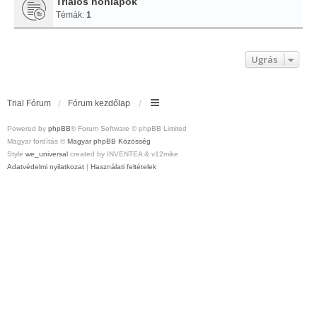
Trialos honlapok
Témák:
1
Ugrás
Trial Fórum
Fórum kezdőlap
Powered by
phpBB
® Forum Software © phpBB Limited
Magyar fordítás ©
Magyar phpBB Közösség
Style
we_universal
created by INVENTEA & v12mike
Adatvédelmi nyilatkozat
|
Használati feltételek