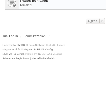
Trialos honlapok
Témák:
1
Ugrás
Trial Fórum
Fórum kezdőlap
Powered by
phpBB
® Forum Software © phpBB Limited
Magyar fordítás ©
Magyar phpBB Közösség
Style
we_universal
created by INVENTEA & v12mike
Adatvédelmi nyilatkozat
|
Használati feltételek