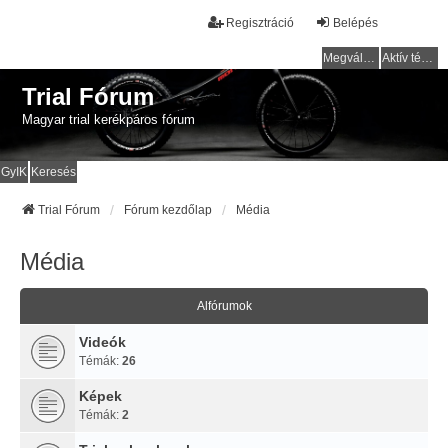
Regisztráció
Belépés
Megválaszolatlan témák
Aktív témák
Trial Fórum
Magyar trial kerékpáros fórum
GyIK
Keresés
Trial Fórum
Fórum kezdőlap
Média
Média
Alfórumok
Videók
Témák:
26
Képek
Témák:
2