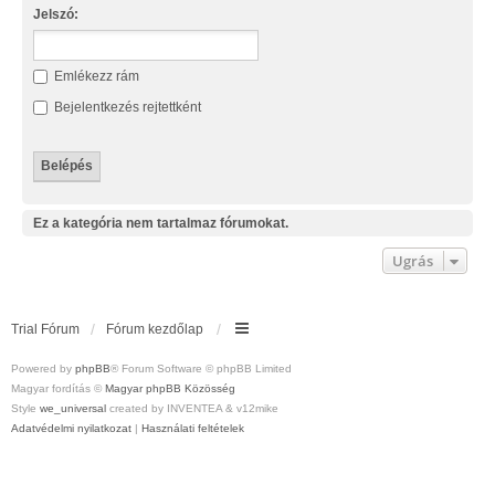
Jelszó:
Emlékezz rám
Bejelentkezés rejtettként
Ez a kategória nem tartalmaz fórumokat.
Ugrás
Trial Fórum
Fórum kezdőlap
Powered by
phpBB
® Forum Software © phpBB Limited
Magyar fordítás ©
Magyar phpBB Közösség
Style
we_universal
created by INVENTEA & v12mike
Adatvédelmi nyilatkozat
|
Használati feltételek