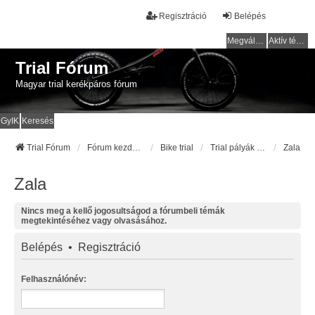
Regisztráció
Belépés
Megválaszolatlan témák
Aktív témák
Trial Fórum
Magyar trial kerékpáros fórum
GyIK
Keresés
Trial Fórum
Fórum kezdőlap
Bike trial
Trial pályák / helyek
Zala
Zala
Nincs meg a kellő jogosultságod a fórumbeli témák
megtekintéséhez vagy olvasásához.
Belépés
•
Regisztráció
Felhasználónév: