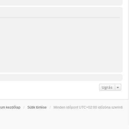
Ugrás
rum kezdőlap
Sütik törlése
Minden időpont
UTC+02:00
időzóna szerinti