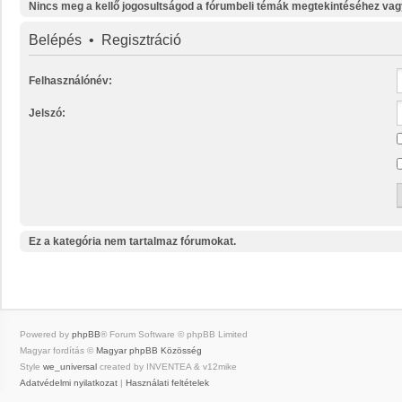
Nincs meg a kellő jogosultságod a fórumbeli témák megtekintéséhez vag
Belépés
•
Regisztráció
Felhasználónév:
Jelszó:
Ez a kategória nem tartalmaz fórumokat.
Powered by
phpBB
® Forum Software © phpBB Limited
Magyar fordítás ©
Magyar phpBB Közösség
Style
we_universal
created by INVENTEA & v12mike
Adatvédelmi nyilatkozat
|
Használati feltételek