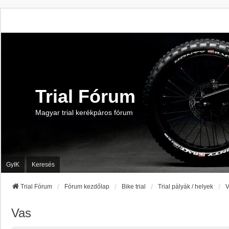
Trial Fórum
Magyar trial kerékpáros fórum
GyIK
Keresés
Trial Fórum
Fórum kezdőlap
Bike trial
Trial pályák / helyek
V
Vas