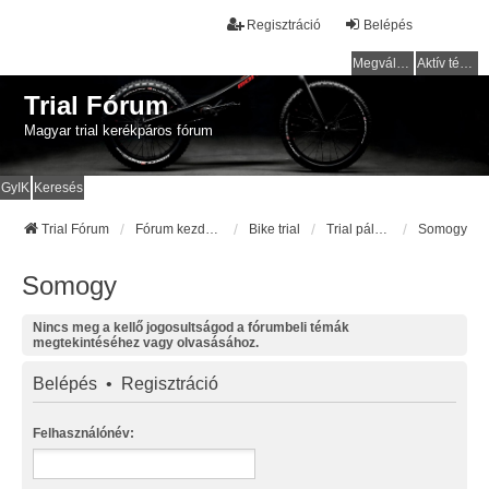
Regisztráció
Belépés
Megválaszolatlan témák
Aktív témák
Trial Fórum
Magyar trial kerékpáros fórum
GyIK
Keresés
Trial Fórum
Fórum kezdőlap
Bike trial
Trial pályák / helyek
Somogy
Somogy
Nincs meg a kellő jogosultságod a fórumbeli témák
megtekintéséhez vagy olvasásához.
Belépés
•
Regisztráció
Felhasználónév: