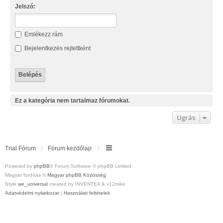
Jelszó:
Emlékezz rám
Bejelentkezés rejtettként
Ez a kategória nem tartalmaz fórumokat.
Ugrás
Trial Fórum
Fórum kezdőlap
Powered by
phpBB
® Forum Software © phpBB Limited
Magyar fordítás ©
Magyar phpBB Közösség
Style
we_universal
created by INVENTEA & v12mike
Adatvédelmi nyilatkozat
|
Használati feltételek