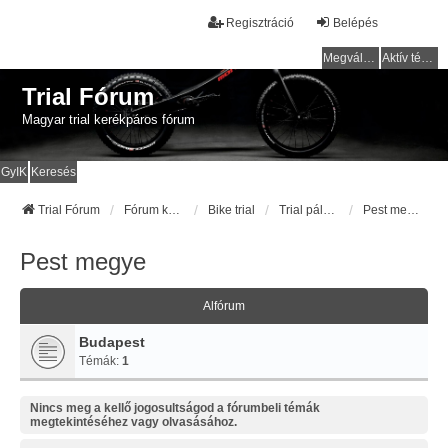
Regisztráció
Belépés
Megválaszolatlan témák
Aktív témák
Trial Fórum
Magyar trial kerékpáros fórum
GyIK
Keresés
Trial Fórum
Fórum kezdőlap
Bike trial
Trial pályák / helyek
Pest megye
Pest megye
Alfórum
Budapest
Témák:
1
Nincs meg a kellő jogosultságod a fórumbeli témák
megtekintéséhez vagy olvasásához.