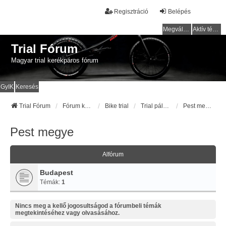
Regisztráció
Belépés
Megválaszolatlan témák
Aktív témák
Trial Fórum
Magyar trial kerékpáros fórum
GyIK
Keresés
Trial Fórum
Fórum kezdőlap
Bike trial
Trial pályák / helyek
Pest megye
Pest megye
Alfórum
Budapest
Témák:
1
Nincs meg a kellő jogosultságod a fórumbeli témák
megtekintéséhez vagy olvasásához.