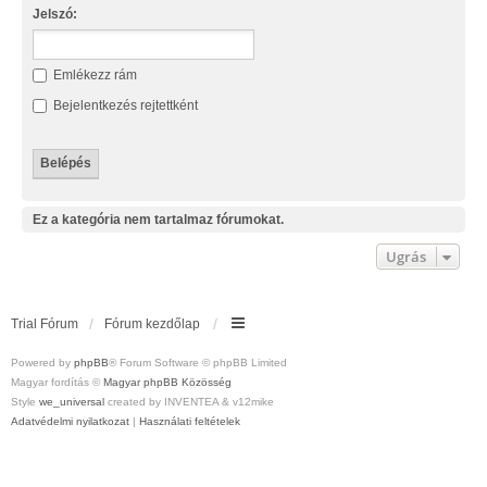
Jelszó:
Emlékezz rám
Bejelentkezés rejtettként
Ez a kategória nem tartalmaz fórumokat.
Ugrás
Trial Fórum
Fórum kezdőlap
Powered by
phpBB
® Forum Software © phpBB Limited
Magyar fordítás ©
Magyar phpBB Közösség
Style
we_universal
created by INVENTEA & v12mike
Adatvédelmi nyilatkozat
|
Használati feltételek