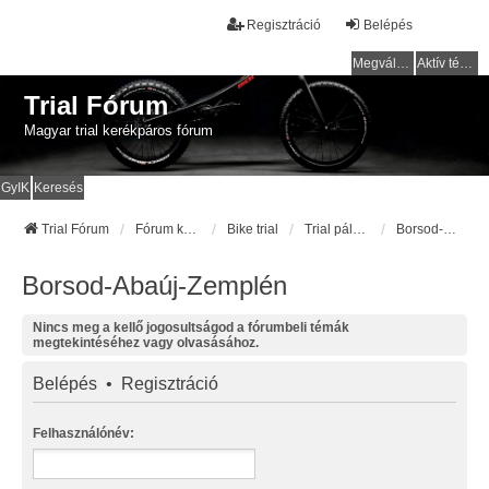
Regisztráció
Belépés
Megválaszolatlan témák
Aktív témák
Trial Fórum
Magyar trial kerékpáros fórum
GyIK
Keresés
Trial Fórum
Fórum kezdőlap
Bike trial
Trial pályák / helyek
Borsod-Abaúj-Zemplén
Borsod-Abaúj-Zemplén
Nincs meg a kellő jogosultságod a fórumbeli témák
megtekintéséhez vagy olvasásához.
Belépés
•
Regisztráció
Felhasználónév: