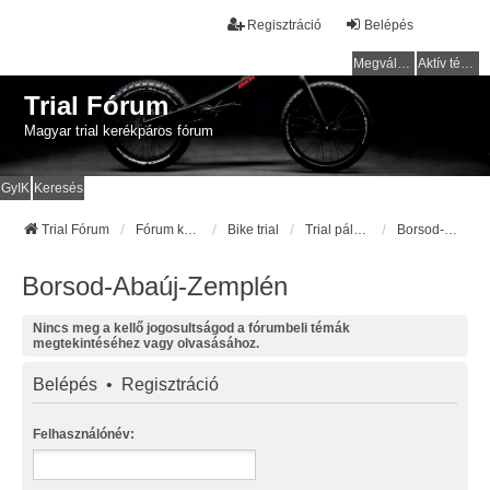
Regisztráció
Belépés
Megválaszolatlan témák
Aktív témák
Trial Fórum
Magyar trial kerékpáros fórum
GyIK
Keresés
Trial Fórum
Fórum kezdőlap
Bike trial
Trial pályák / helyek
Borsod-Abaúj-Zemplén
Borsod-Abaúj-Zemplén
Nincs meg a kellő jogosultságod a fórumbeli témák
megtekintéséhez vagy olvasásához.
Belépés
•
Regisztráció
Felhasználónév: