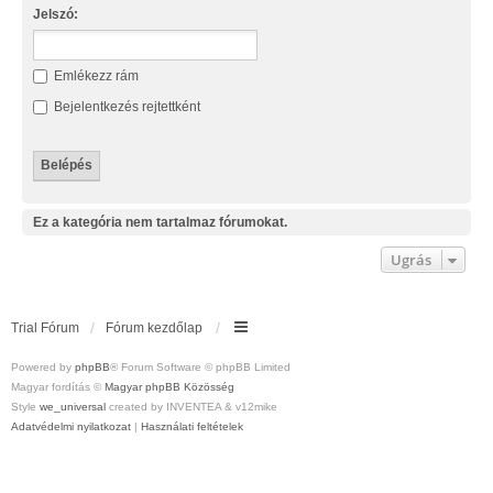
Jelszó:
Emlékezz rám
Bejelentkezés rejtettként
Ez a kategória nem tartalmaz fórumokat.
Ugrás
Trial Fórum
Fórum kezdőlap
Powered by
phpBB
® Forum Software © phpBB Limited
Magyar fordítás ©
Magyar phpBB Közösség
Style
we_universal
created by INVENTEA & v12mike
Adatvédelmi nyilatkozat
|
Használati feltételek