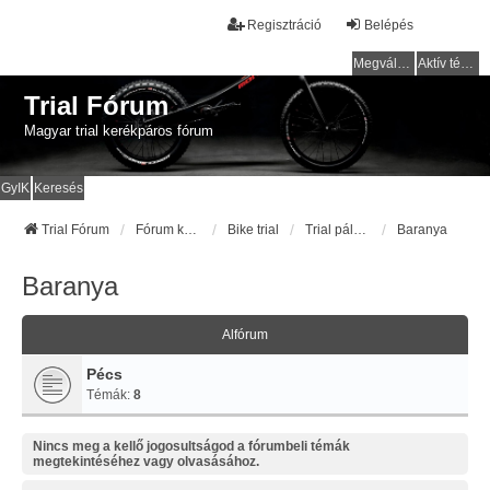
Regisztráció
Belépés
Megválaszolatlan témák
Aktív témák
Trial Fórum
Magyar trial kerékpáros fórum
GyIK
Keresés
Trial Fórum
Fórum kezdőlap
Bike trial
Trial pályák / helyek
Baranya
Baranya
Alfórum
Pécs
Témák:
8
Nincs meg a kellő jogosultságod a fórumbeli témák
megtekintéséhez vagy olvasásához.